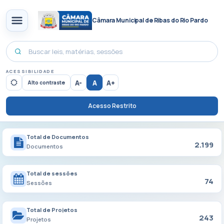
Câmara Municipal de Ribas do Rio Pardo
ACESSIBILIDADE
A-
A
A+
Alto contraste
Acesso Restrito
Total de Documentos
2.199
Documentos
Total de sessões
74
Sessões
Total de Projetos
243
Projetos