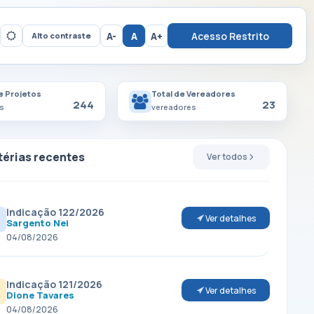
A-
A
A+
Acesso Restrito
Alto contraste
e Projetos
Total de Vereadores
244
23
s
vereadores
érias recentes
Ver todos
Indicação 122/2026
Ver detalhes
Sargento Nei
04/08/2026
Indicação 121/2026
Ver detalhes
Dione Tavares
04/08/2026