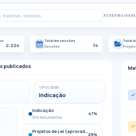
ACESSIBILIDADE
os
Total de sessões
Total d
2.224
74
Sessões
Projeto
s publicados
Mat
TIPO LÍDER
Indicação
Indicação
47%
559 documentos
Projetos de Lei (aprovados / arquivados)
29%