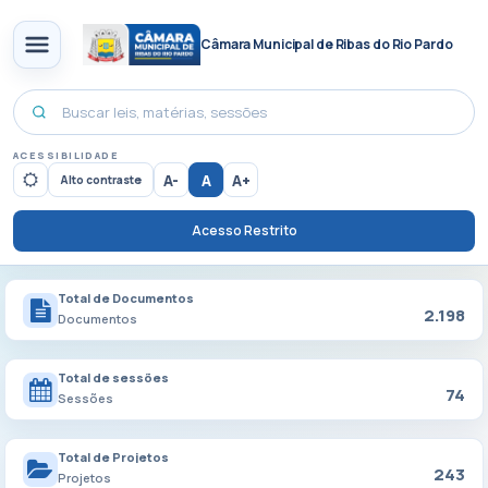
Câmara Municipal de Ribas do Rio Pardo
ACESSIBILIDADE
A-
A
A+
Alto contraste
Acesso Restrito
Total de Documentos
2.198
Documentos
Total de sessões
74
Sessões
Total de Projetos
243
Projetos