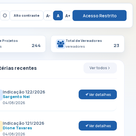
A-
A
A+
Acesso Restrito
Alto contraste
e Projetos
Total de Vereadores
244
23
s
vereadores
érias recentes
Ver todos
Indicação 122/2026
Ver detalhes
Sargento Nei
04/08/2026
Indicação 121/2026
Ver detalhes
Dione Tavares
04/08/2026