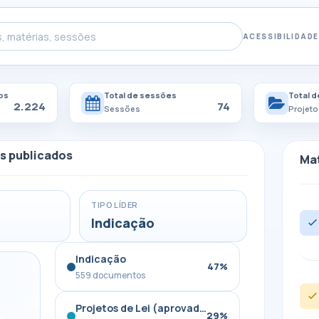
ACESSIBILIDADE
os
Total de sessões
Total d
2.224
74
Sessões
Projeto
s publicados
Mat
TIPO LÍDER
Indicação
Indicação
47%
559 documentos
Projetos de Lei (aprovados / arquivados)
29%