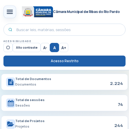
Câmara Municipal de Ribas do Rio Pardo
ACESSIBILIDADE
A-
A
A+
Alto contraste
Acesso Restrito
Total de Documentos
2.224
Documentos
Total de sessões
74
Sessões
Total de Projetos
244
Projetos