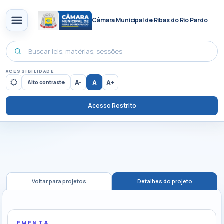
Câmara Municipal de Ribas do Rio Pardo
ACESSIBILIDADE
A-
A
A+
Alto contraste
Acesso Restrito
Voltar para projetos
Detalhes do projeto
EMENTA