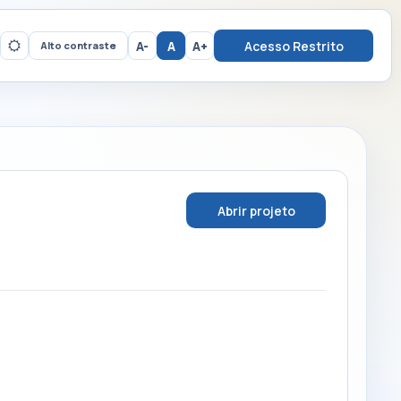
A-
A
A+
Acesso Restrito
Alto contraste
Abrir projeto