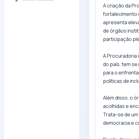
A criação da Pr
fortalecimento 
apresenta eleva
de órgãos insti
participação pl
A Procuradoria 
do país, tem se
para o enfrenta
políticas de inc
Além disso, o 
acolhidas e enc
Trata-se de um 
democracia e c