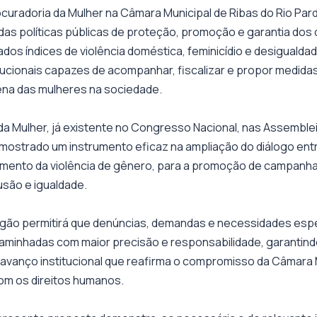
ocuradoria da Mulher na Câmara Municipal de Ribas do Rio Par
das políticas públicas de proteção, promoção e garantia dos d
dos índices de violência doméstica, feminicídio e desigualda
tucionais capazes de acompanhar, fiscalizar e propor medidas
ena das mulheres na sociedade.
da Mulher, já existente no Congresso Nacional, nas Assemble
 mostrado um instrumento eficaz na ampliação do diálogo entr
mento da violência de gênero, para a promoção de campanhas
lusão e igualdade.
órgão permitirá que denúncias, demandas e necessidades esp
aminhadas com maior precisão e responsabilidade, garantind
avanço institucional que reafirma o compromisso da Câmara 
om os direitos humanos.