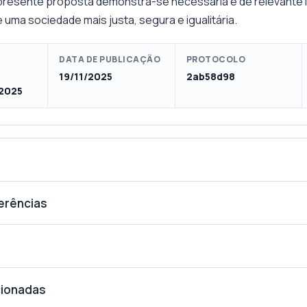
 presente proposta demonstra-se necessária e de relevante i
 uma sociedade mais justa, segura e igualitária.
DATA DE PUBLICAÇÃO
PROTOCOLO
19/11/2025
2ab58d98
2025
ferências
cionadas