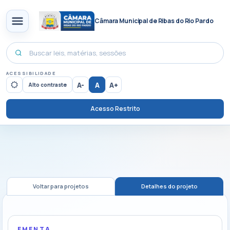
Câmara Municipal de Ribas do Rio Pardo
ACESSIBILIDADE
A-
A
A+
Alto contraste
Acesso Restrito
Voltar para projetos
Detalhes do projeto
EMENTA