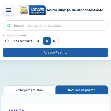
Câmara Municipal de Ribas do Rio Pardo
ACESSIBILIDADE
A-
A
A+
Alto contraste
Acesso Restrito
Voltar para projetos
Detalhes do projeto
EMENTA