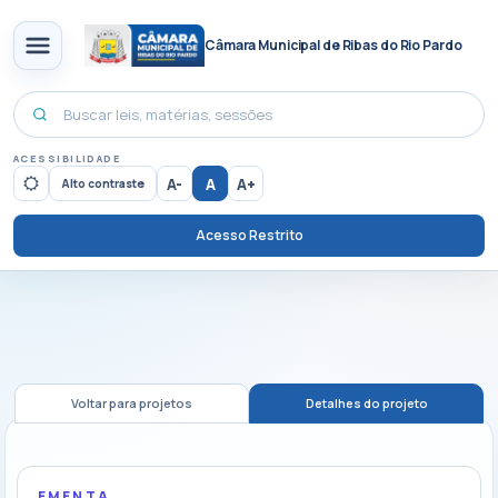
Câmara Municipal de Ribas do Rio Pardo
ACESSIBILIDADE
A-
A
A+
Alto contraste
Acesso Restrito
Voltar para projetos
Detalhes do projeto
EMENTA