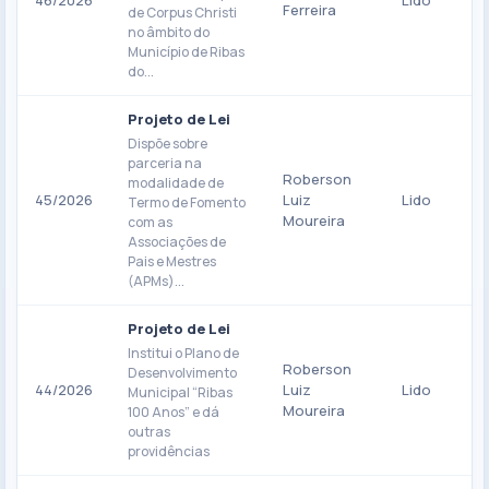
46/2026
Lido
Ferreira
de Corpus Christi
no âmbito do
Município de Ribas
do...
Projeto de Lei
Dispõe sobre
parceria na
Roberson
modalidade de
45/2026
Luiz
Lido
Termo de Fomento
Moureira
com as
Associações de
Pais e Mestres
(APMs)...
Projeto de Lei
Institui o Plano de
Roberson
Desenvolvimento
44/2026
Luiz
Lido
Municipal “Ribas
Moureira
100 Anos” e dá
outras
providências