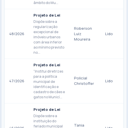
âmbito do Mu...
Projeto de Lei
Dispõe sobre a
regularização
Roberson
excepcional de
48/2026
Luiz
Lido
imóveis urbanos
Moureira
com área inferior
ao mínimo previsto
no...
Projeto de Lei
“Institui diretrizes
para a política
Policial
47/2026
Lido
municipal de
Christoffer
identificação e
cadastro de cães e
gatos no Municí...
Projeto de Lei
Dispõe sobre a
instituição do
Tania
feriado municipal