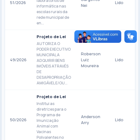
laboratórios de
51/2026
Lido
Nei
informática nas
escolas rurais da
rede municipal de
en...
Projeto de Lei
AUTORIZA O
PODER EXECUTIVO
Roberson
MUNICIPAL A
49/2026
Luiz
Lido
ADQUIRIR BENS
Moureira
IMÓVEIS ATRAVÉS
DE
DESAPROPRIAÇÃO
AMIGÁVEL E/OU...
Projeto de Lei
Institui as
diretrizes para o
Programa de
Anderson
50/2026
Lido
Imunização
Arry
Animal com
Vacinas
Polivalentes no