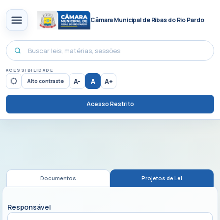
Câmara Municipal de Ribas do Rio Pardo
ACESSIBILIDADE
A-
A
A+
Alto contraste
Acesso Restrito
Documentos
Projetos de Lei
Responsável