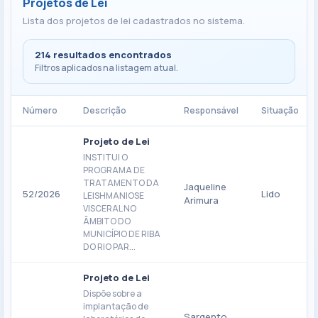
Projetos de Lei
Lista dos projetos de lei cadastrados no sistema.
214 resultados encontrados
Filtros aplicados na listagem atual.
Número
Descrição
Responsável
Situação
Projeto de Lei
INSTITUI O
PROGRAMA DE
TRATAMENTO DA
Jaqueline
52/2026
Lido
LEISHMANIOSE
Arimura
VISCERAL NO
ÂMBITO DO
MUNICÍPIO DE RIBA
DO RIO PAR...
Projeto de Lei
Dispõe sobre a
implantação de
Sargento