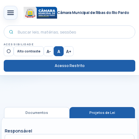
Câmara Municipal de Ribas do Rio Pardo
ACESSIBILIDADE
A-
A
A+
Alto contraste
Acesso Restrito
Documentos
Projetos de Lei
Responsável