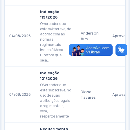
Indicação
119/2026
O vereador que
esta subscreve, de
Anderson
acordo com as
04/08/2026
Aprovad
Arry
normas
regimentais,
indica à Mesa
Diretora que
seja...
Indicação
121/2026
O Vereador que
esta subscreve, no
Dione
04/08/2026
Aprovad
uso de suas
Tavares
atribuições legais
e regimentais,
vem,
respeitosamente...
Requerimento