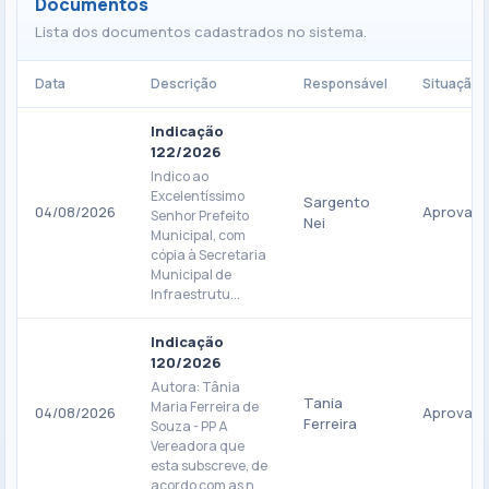
Documentos
Lista dos documentos cadastrados no sistema.
Data
Descrição
Responsável
Situação
Indicação
122/2026
Indico ao
Excelentíssimo
Sargento
04/08/2026
Aprovad
Senhor Prefeito
Nei
Municipal, com
cópia à Secretaria
Municipal de
Infraestrutu...
Indicação
120/2026
Autora: Tânia
Tania
Maria Ferreira de
04/08/2026
Aprovad
Ferreira
Souza - PP A
Vereadora que
esta subscreve, de
acordo com as n...