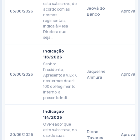
esta subscreve, de
Jeová do
acordo com as
03/08/2026
Aprovad
Banco
normas
regimentais,
indica à Mesa
Diretora que
seja...
Indicação
118/2026
Senhor
Presidente,
Jaqueline
03/08/2026
Aprovad
Apresento a V. Ex.ª,
Arimura
nos termos do art.
100 do Regimento
Interno, a
presente Indi...
Indicação
114/2026
O Vereador que
esta subscreve, no
Dione
30/06/2026
Aprovad
uso de suas
Tavares