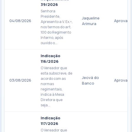
39/2026
Senhora
Presidente,
Jaqueline
04/08/2026
Aprovad
Apresento a V. Ex.ª,
Arimura
nos termos do art.
100 do Regimento
Interno, após
ouvido o...
Indicação
116/2026
O Vereador que
esta subscreve, de
Jeová do
acordo com as
03/08/2026
Aprovad
Banco
normas
regimentais,
indica à Mesa
Diretora que
seja...
Indicação
117/2026
O Vereador que