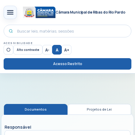
Câmara Municipal de Ribas do Rio Pardo
ACESSIBILIDADE
A-
A
A+
Alto contraste
Acesso Restrito
Documentos
Projetos de Lei
Responsável