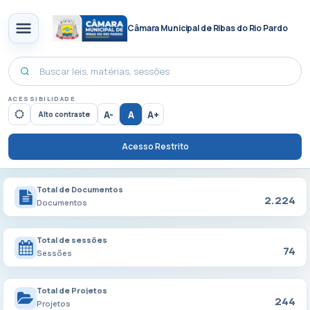
Câmara Municipal de Ribas do Rio Pardo
ACESSIBILIDADE
A-
A
A+
Alto contraste
Acesso Restrito
Total de Documentos
2.224
Documentos
Total de sessões
74
Sessões
Total de Projetos
244
Projetos