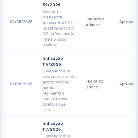
39/2026
Senhora
Presidente,
Jaqueline
04/08/2026
Aprovad
Apresento a V. Ex.ª,
Arimura
nos termos do art.
100 do Regimento
Interno, após
ouvido o...
Indicação
116/2026
O Vereador que
esta subscreve, de
Jeová do
acordo com as
03/08/2026
Aprovad
Banco
normas
regimentais,
indica à Mesa
Diretora que
seja...
Indicação
117/2026
O Vereador que