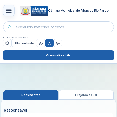
Câmara Municipal de Ribas do Rio Pardo
ACESSIBILIDADE
A-
A
A+
Alto contraste
Acesso Restrito
Documentos
Projetos de Lei
Responsável