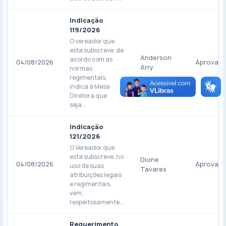
Indicação
119/2026
O vereador que
esta subscreve, de
Anderson
acordo com as
04/08/2026
Aprovad
Arry
normas
regimentais,
indica à Mesa
Diretora que
seja...
Indicação
121/2026
O Vereador que
esta subscreve, no
Dione
04/08/2026
Aprovad
uso de suas
Tavares
atribuições legais
e regimentais,
vem,
respeitosamente...
Requerimento