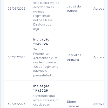
esta subscreve, de
Jeová do
acordo com as
03/08/2026
Aprovad
Banco
normas
regimentais,
indica à Mesa
Diretora que
seja...
Indicação
118/2026
Senhor
Presidente,
Jaqueline
03/08/2026
Aprovad
Apresento a V. Ex.ª,
Arimura
nos termos do art.
100 do Regimento
Interno, a
presente Indi...
Indicação
114/2026
O Vereador que
esta subscreve, no
Dione
30/06/2026
Aprovad
uso de suas
Tavares