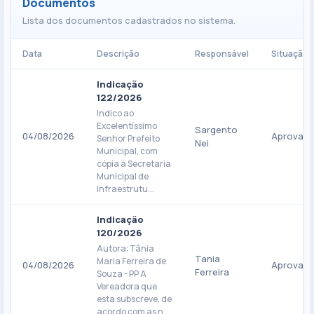
Documentos
Lista dos documentos cadastrados no sistema.
Data
Descrição
Responsável
Situação
Indicação
122/2026
Indico ao
Excelentíssimo
Sargento
04/08/2026
Aprovad
Senhor Prefeito
Nei
Municipal, com
cópia à Secretaria
Municipal de
Infraestrutu...
Indicação
120/2026
Autora: Tânia
Tania
Maria Ferreira de
04/08/2026
Aprovad
Ferreira
Souza - PP A
Vereadora que
esta subscreve, de
acordo com as n...