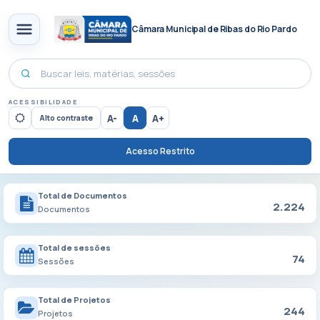
Câmara Municipal de Ribas do Rio Pardo
ACESSIBILIDADE
A-
A
A+
Alto contraste
Acesso Restrito
Total de Documentos
2.224
Documentos
Total de sessões
74
Sessões
Total de Projetos
244
Projetos