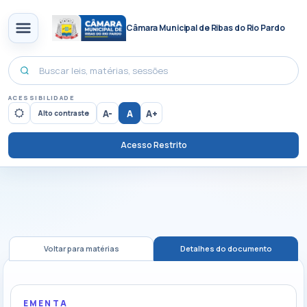
Câmara Municipal de Ribas do Rio Pardo
ACESSIBILIDADE
A-
A
A+
Alto contraste
Acesso Restrito
Voltar para matérias
Detalhes do documento
EMENTA