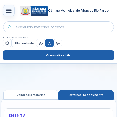
Câmara Municipal de Ribas do Rio Pardo
ACESSIBILIDADE
A-
A
A+
Alto contraste
Acesso Restrito
Voltar para matérias
Detalhes do documento
EMENTA