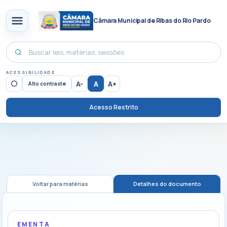
Câmara Municipal de Ribas do Rio Pardo
ACESSIBILIDADE
A-
A
A+
Alto contraste
Acesso Restrito
Voltar para matérias
Detalhes do documento
EMENTA