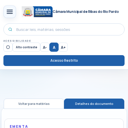
Câmara Municipal de Ribas do Rio Pardo
ACESSIBILIDADE
A-
A
A+
Alto contraste
Acesso Restrito
Voltar para matérias
Detalhes do documento
EMENTA