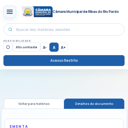
Câmara Municipal de Ribas do Rio Pardo
ACESSIBILIDADE
A-
A
A+
Alto contraste
Acesso Restrito
Voltar para matérias
Detalhes do documento
EMENTA