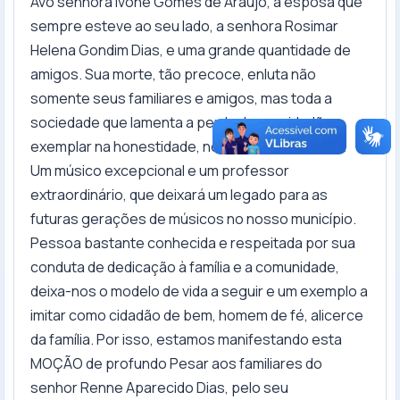
Avó senhora Ivone Gomes de Araujo, a esposa que
sempre esteve ao seu lado, a senhora Rosimar
Helena Gondim Dias, e uma grande quantidade de
amigos. Sua morte, tão precoce, enluta não
somente seus familiares e amigos, mas toda a
sociedade que lamenta a perda de um cidadão
exemplar na honestidade, no caráter e na honra.
Um músico excepcional e um professor
extraordinário, que deixará um legado para as
futuras gerações de músicos no nosso município.
Pessoa bastante conhecida e respeitada por sua
conduta de dedicação à família e a comunidade,
deixa-nos o modelo de vida a seguir e um exemplo a
imitar como cidadão de bem, homem de fé, alicerce
da família. Por isso, estamos manifestando esta
MOÇÃO de profundo Pesar aos familiares do
senhor Renne Aparecido Dias, pelo seu