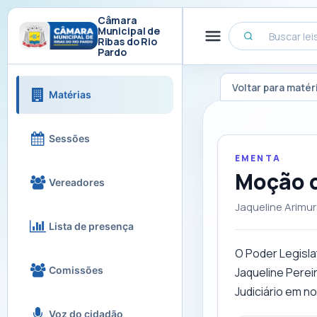
Câmara
Municipal de
Ribas do Rio
Pardo
Voltar para matér
Matérias
Sessões
EMENTA
Moção 
Vereadores
Jaqueline Arimu
Lista de presença
O Poder Legisla
Comissões
Jaqueline Perei
Judiciário em n
Voz do cidadão