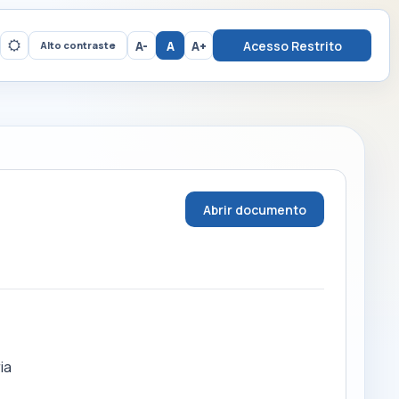
A-
A
A+
Acesso Restrito
Alto contraste
Abrir documento
ia