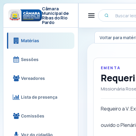
Câmara
Municipal de
Ribas do Rio
Pardo
Voltar para matér
Matérias
Sessões
EMENTA
Requer
Vereadores
Missionária Rose
Lista de presença
Requeiro a V. Ex
Comissões
ouvido o Plenár
Voz do cidadão