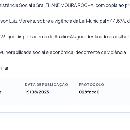
sistência Social à Sra. ELIANE MOURA ROCHA, com cópia ao pr
son Luiz Moreira, sobre a vigência da Lei Municipal nº14.674, 
3, que dispõe acerca do Auxílio-Aluguel destinado às mulhe
vulnerabilidade social e econômica, decorrente de violência
iliar
DATA DE PUBLICAÇÃO
PROTOCOLO
o
19/08/2025
028fccd0