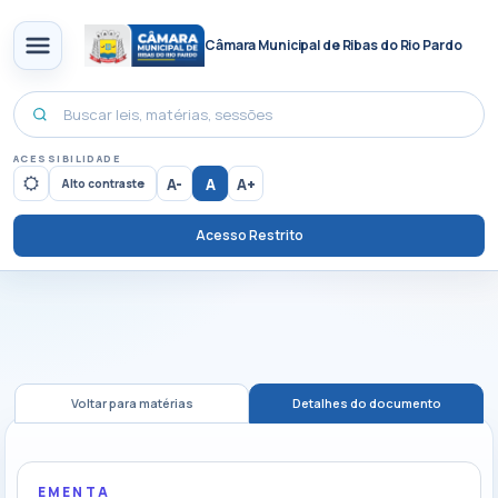
Câmara Municipal de Ribas do Rio Pardo
ACESSIBILIDADE
A-
A
A+
Alto contraste
Acesso Restrito
Voltar para matérias
Detalhes do documento
EMENTA