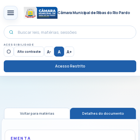
Câmara Municipal de Ribas do Rio Pardo
ACESSIBILIDADE
A-
A
A+
Alto contraste
Acesso Restrito
Voltar para matérias
Detalhes do documento
EMENTA