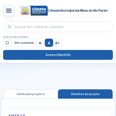
Câmara Municipal de Ribas do Rio Pardo
ACESSIBILIDADE
A-
A
A+
Alto contraste
Acesso Restrito
Voltar para projetos
Detalhes do projeto
EMENTA