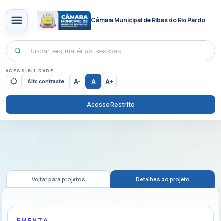
Câmara Municipal de Ribas do Rio Pardo
ACESSIBILIDADE
A-
A
A+
Alto contraste
Acesso Restrito
Voltar para projetos
Detalhes do projeto
EMENTA