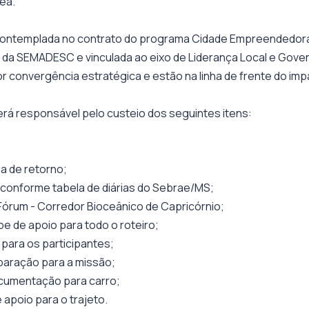
rea.
contemplada no contrato do programa Cidade Empreendedora,
 da SEMADESC e vinculada ao eixo de Liderança Local e Gove
 convergência estratégica e estão na linha de frente do impa
rá responsável pelo custeio dos seguintes itens:
 de retorno;
 conforme tabela de diárias do Sebrae/MS;
I Fórum - Corredor Bioceânico de Capricórnio;
pe de apoio para todo o roteiro;
para os participantes;
paração para a missão;
ocumentação para carro;
apoio para o trajeto.