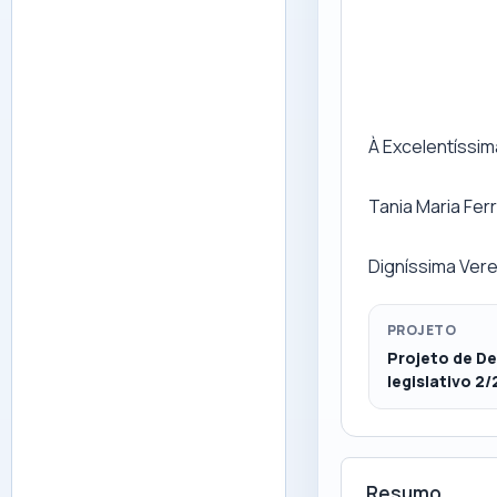
À Excelentíssi
Tania Maria Fer
Digníssima Ver
PROJETO
Projeto de D
legislativo 2
Resumo