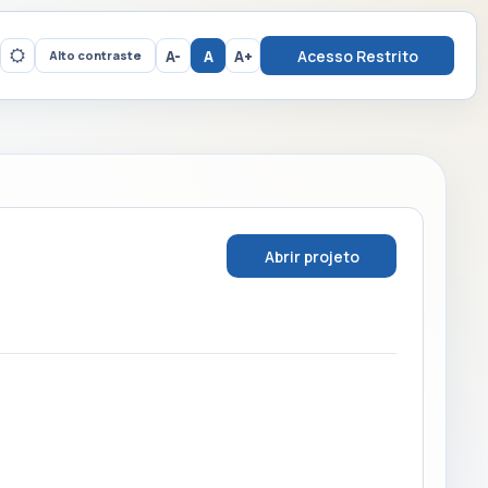
A-
A
A+
Acesso Restrito
Alto contraste
Abrir projeto