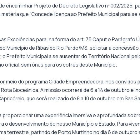
e encaminhar Projeto de Decreto Legislativo nº 002/2025, p
m matéria que “Concede licença ao Prefeito Municipal para se 
s Excelências para, na forma do art. 75 Caput e Parágrafo Único I
 do Município de Ribas do Rio Pardo/MS, solicitar a concessão
r, o Prefeito Municipal a se ausentar do Território Nacional p
ão oficial, sem ônus para os cofres deste Município.
or meio do programa Cidade Empreendedora, nos convidou pa
 Rota Bioceânica. A missão ocorrerá de 6 a 14 de outubro e inc
apricórnio, que será realizado de 8 a 10 de outubro em San Sal
a proporcionar uma experiência imersiva e aprofundada sobre
a o desenvolvimento do nosso Município e Estado. Para vivenci
rma terrestre, partindo de Porto Murtinho no dia 6 de outubr