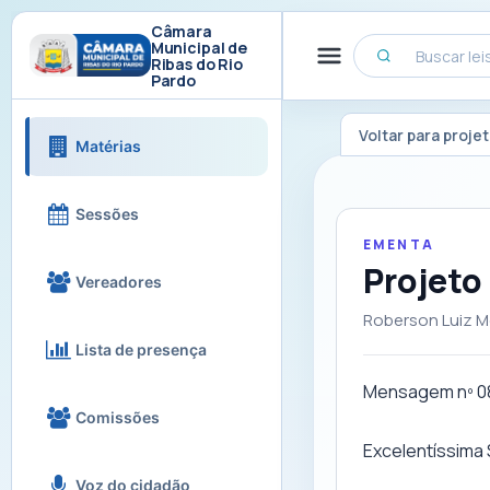
Câmara
Municipal de
Ribas do Rio
Pardo
Voltar para proje
Matérias
Sessões
EMENTA
Projeto
Vereadores
Roberson Luiz M
Lista de presença
Mensagem nº 08
Comissões
Excelentíssima
Voz do cidadão