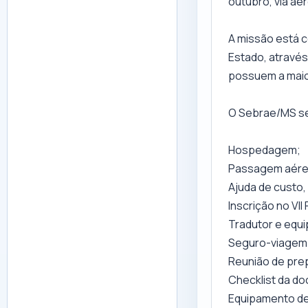
outubro, via aé
A missão está 
Estado, através
possuem a maior
O Sebrae/MS se
Hospedagem;
Passagem aérea
Ajuda de custo,
Inscrição no VI
Tradutor e equi
Seguro-viagem 
Reunião de pre
Checklist da d
Equipamento de 