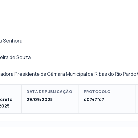
ma Senhora
reira de Souza
eadora Presidente da Câmara Municipal de Ribas do Rio Pard
DATA DE PUBLICAÇÃO
PROTOCOLO
ecreto
29/09/2025
c0747fc7
/2025