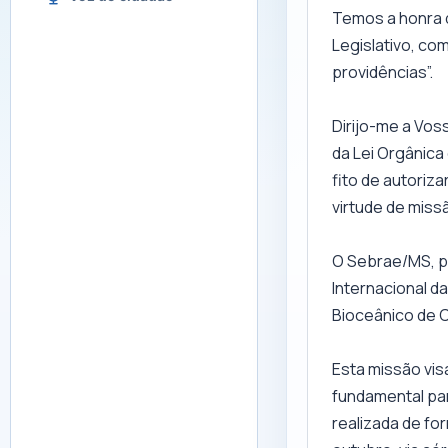
Temos a honra d
Legislativo, co
providências”.
Dirijo-me a Vossa
da Lei Orgânica
fito de autoriza
virtude de miss
O Sebrae/MS, p
Internacional da
Bioceânico de C
Esta missão vis
fundamental par
realizada de fo