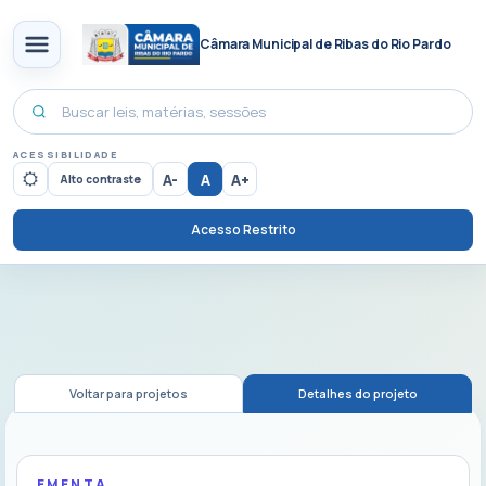
Câmara Municipal de Ribas do Rio Pardo
ACESSIBILIDADE
A-
A
A+
Alto contraste
Acesso Restrito
Voltar para projetos
Detalhes do projeto
EMENTA